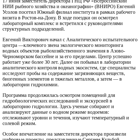
17 июня заместитель директора ГНЦ РФ «Всероссийский
НИИ рыбного хозяйства и океанографии» (ВНИРО) Евгений
Усолов посетил Южный филиал института в рамках рабочего
визита в Ростов-на-Дону. В ходе поездки он осмотрел
лабораторный комплекс и встретился с руководителями
структурных подразделений.
Евгений Викторович начал с Аналитического испытательного
центра —ключевого звена экологического мониторинга
водных объектов рыбохозяйственного значения в Азово-
Черноморском бассейне и за его пределами. Центр успешно
работает уже более 30 лет. Далее он побывал в лаборатории
аналитического контроля водных экосистем, где специалисты
исследуют пробы на содержание загрязняющих веществ,
биогенных элементов и тяжелых металлов, а затем — в
лаборатории гидрохимии.
Программа продолжилась осмотром помещений для
гидробиологических исследований и экскурсией в
лабораторию гидрологии. Здесь ученые собирают и
анализируют данные о водном режиме водоемов:
отслеживают уровни и течения, изучают температурный и
солевой режим.
Особое впечатление на заместителя директора произвели
цифровые проекты, представленные Сергеем Кульбой -