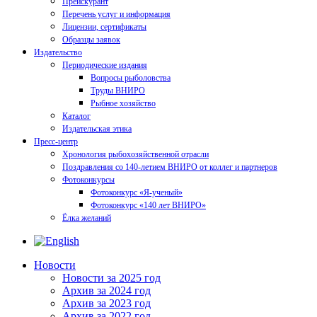
Прейскурант
Перечень услуг и информация
Лицензии, сертификаты
Образцы заявок
Издательство
Периодические издания
Вопросы рыболовства
Труды ВНИРО
Рыбное хозяйство
Каталог
Издательская этика
Пресс-центр
Хронология рыбохозяйственной отрасли
Поздравления со 140-летием ВНИРО от коллег и партнеров
Фотоконкурсы
Фотоконкурс «Я-ученый»
Фотоконкурс «140 лет ВНИРО»
Ёлка желаний
Новости
Новости за 2025 год
Архив за 2024 год
Архив за 2023 год
Архив за 2022 год