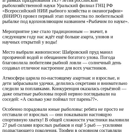
В рамках празднования 145 - летия российской
рыбохозяйственной науки Уральский филиал ГНЦ РФ
«Всероссийский НИИ рыбного хозяйства и океанографии»
(ВНИРО) провел первый этап первенства по любительской
рыбалке под вдохновляющим названием «Рыбачим по науке».
Мероприятие уже стало традиционным — значит, в
следующем году нас ждёт ещё больше азарта, уловов и
научных открытий у воды!
Место выбрали живописное: Шабровский пруд манил
прозрачной водой и обещанием богатого улова. Погода
благоволила любителям рыбной ловли — солнечный день
создавал отличное настроение для всех участников.
Атмосфера царила по-настоящему азартная: и взрослые, и
дети забрасывали удочки, делились секретами и внимательно
следили за поплавками. Конкуренция оказалась серьёзной —
даже опытные рыболовы порой нервно поглядывали на
соседей: «А сколько уже поймал тот парень??».
Особенно порадовали юные рыболовы: ребята не просто не
отставали от взрослых — они показывали настоящую
спортивную хватку! В общей сложности участники выловили
27 рыб силами взрослых рыбаков и ещё 5 рыб — усилиями
подрастающего поколения. Трофеи в основном составляли