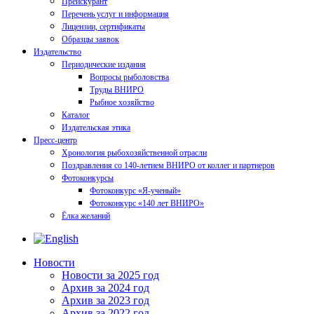
Прейскурант
Перечень услуг и информация
Лицензии, сертификаты
Образцы заявок
Издательство
Периодические издания
Вопросы рыболовства
Труды ВНИРО
Рыбное хозяйство
Каталог
Издательская этика
Пресс-центр
Хронология рыбохозяйственной отрасли
Поздравления со 140-летием ВНИРО от коллег и партнеров
Фотоконкурсы
Фотоконкурс «Я-ученый»
Фотоконкурс «140 лет ВНИРО»
Ёлка желаний
Новости
Новости за 2025 год
Архив за 2024 год
Архив за 2023 год
Архив за 2022 год