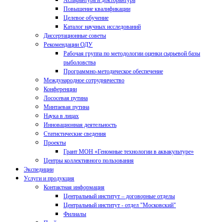
Аспирантура и докторантура
Повышение квалификации
Целевое обучение
Каталог научных исследований
Диссертационные советы
Рекомендации ОДУ
Рабочая группа по методологии оценки сырьевой базы
рыболовства
Программно-методическое обеспечение
Международное сотрудничество
Конференции
Лососевая путина
Минтаевая путина
Наука в лицах
Инновационная деятельность
Статистические сведения
Проекты
Грант МОН «Геномные технологии в аквакультуре»
Центры коллективного пользования
Экспедиции
Услуги и продукция
Контактная информация
Центральный институт – договорные отделы
Центральный институт - отдел "Московский"
Филиалы