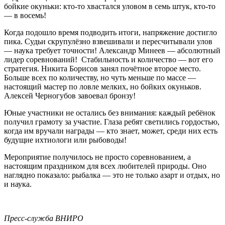
бойкие окуньки: кто-то хвастался уловом в семь штук, кто-то
— в восемь!
Когда подошло время подводить итоги, напряжение достигло
пика. Судьи скрупулёзно взвешивали и пересчитывали улов
— наука требует точности! Александр Минеев — абсолютный
лидер соревнований! Стабильность и количество — вот его
стратегия. Никита Борисов занял почётное второе место.
Больше всех по количеству, но чуть меньше по массе —
настоящий мастер по ловле мелких, но бойких окуньков.
Алексей Черногубов завоевал бронзу!
Юные участники не остались без внимания: каждый ребёнок
получил грамоту за участие. Глаза ребят светились гордостью,
когда им вручали награды — кто знает, может, среди них есть
будущие ихтиологи или рыбоводы!
Мероприятие получилось не просто соревнованием, а
настоящим праздником для всех любителей природы. Оно
наглядно показало: рыбалка — это не только азарт и отдых, но
и наука.
Пресс-служба ВНИРО