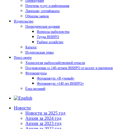
Прейскурант
Перечень услуг и информация
Лицензии, сертификаты
Образцы заявок
Издательство
Периодические издания
Вопросы рыболовства
Труды ВНИРО
Рыбное хозяйство
Каталог
Издательская этика
Пресс-центр
Хронология рыбохозяйственной отрасли
Поздравления со 140-летием ВНИРО от коллег и партнеров
Фотоконкурсы
Фотоконкурс «Я-ученый»
Фотоконкурс «140 лет ВНИРО»
Ёлка желаний
Новости
Новости за 2025 год
Архив за 2024 год
Архив за 2023 год
Архив за 2022 год