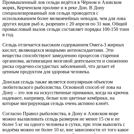
Промышленный лов сельди ведётся в Чёрном и Азовском
морях, Керченском проливе и в реке Дон. В Дону
специализированный лов сельди проводится с
использованием более мелкоячейных неводов, чем для лова
других видов рыб и, разрешен с 20 апреля по 31 мая. Общий
промысловый вылов сельди составляет порядка 100-150 тонн
в год.
Сельдь отличается высоким содержанием Омега-3 жирных
кислот, являющихся мощными антиоксидантами. Эти
вещества способствуют замедлению процессов старения
организма, активизации мозговой деятельности и снижению
риска сердечно-сосудистых заболеваний, что делает её
ценным продуктом для здоровья человека.
Донская сельдь также является популярным объектом
любительского рыболовства. Основной способ её лова на
Дону – это лов на искусственные приманки, когда на крючок
надевают, например, белые или цветные кембрики, на
которые мигрирующая сельдь очень активно клюёт.
Согласно Правил рыболовства, в Дону и Азовском море
можно вылавливать сельдь размером не менее 15 см и не
более 5 кг на одного человека в сутки, при этом вывозить с
водоёма можно не более 10 кг, вне зависимости от того какое