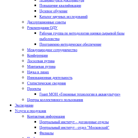
Аспирантура и докторантура
Повышение квалификации
Целевое обучение
Каталог научных исследований
Диссертационные советы
Рекомендации ОДУ
Рабочая группа по методологии оценки сырьевой базы
рыболовства
Программно-методическое обеспечение
Международное сотрудничество
Конференции
Лососевая путина
Минтаевая путина
Наука в лицах
Инновационная деятельность
Статистические сведения
Проекты
Грант МОН «Геномные технологии в аквакультуре»
Центры коллективного пользования
Экспедиции
Услуги и продукция
Контактная информация
Центральный институт – договорные отделы
Центральный институт - отдел "Московский"
Филиалы