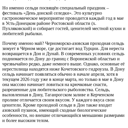
Но именно сельди посвящён специальный праздник –
фестиваль «День донской селедки». Это культурно
гастрономическое мероприятие проводится каждый год в мае
в Усть-Донецком районе Ростовской области (х.
Пухляковский) и собирает гостей, ценителей местной кухни и
любителей рыбалки.
Почему именно май? Черноморско-азовская проходная сельдь
зимует в Чёрном море, где достигает вод Турции. Для нереста
возвращается в Дон и Дунай. В современных условиях сельдь
поднимается по Дону до границ с Воронежской областью и
чрезвычайно редко, даже немного выше. Однако, основные её
нерестилища находятся ниже Кочетовского гидроузла. В Дону
сельдь начинает появляться обычно в начале апреля, хотя в
текущем 2026 году уже в конце марта, но только в мае в Дону
она массово начинает ловиться на крючковые снасти,
разрешенные для любительского рыболовства. Сельдь,
выловленная в Дону, Таганрогском заливе и Керченском
проливе отличается своим вкусом. У каждого вкуса свои
ценители. Кроме проходной сельди в Дон также входит
азовский пузанок, имеющий сходные биологические
особенности, но внешне отличающийся меньшими размерами
и более высоким телом.