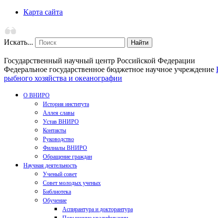
Карта сайта
Искать...
Найти
Государственный научный центр Российской Федерации
Федеральное государственное бюджетное научное учреждение
рыбного хозяйства и океанографии
О ВНИРО
История института
Аллея славы
Устав ВНИРО
Контакты
Руководство
Филиалы ВНИРО
Обращение граждан
Научная деятельность
Ученый совет
Совет молодых ученых
Библиотека
Обучение
Аспирантура и докторантура