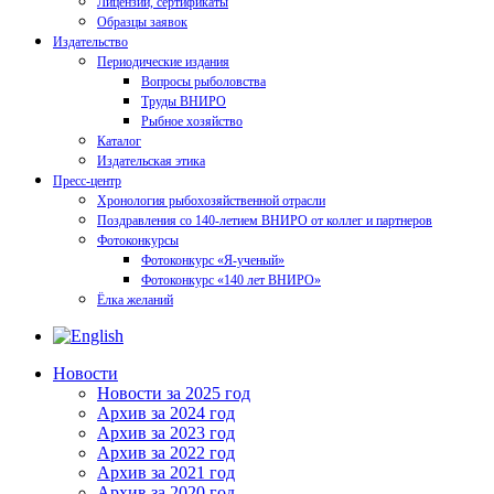
Лицензии, сертификаты
Образцы заявок
Издательство
Периодические издания
Вопросы рыболовства
Труды ВНИРО
Рыбное хозяйство
Каталог
Издательская этика
Пресс-центр
Хронология рыбохозяйственной отрасли
Поздравления со 140-летием ВНИРО от коллег и партнеров
Фотоконкурсы
Фотоконкурс «Я-ученый»
Фотоконкурс «140 лет ВНИРО»
Ёлка желаний
Новости
Новости за 2025 год
Архив за 2024 год
Архив за 2023 год
Архив за 2022 год
Архив за 2021 год
Архив за 2020 год