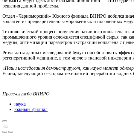
биомасса медуз здесь достигла миллионов тонн — это создаёт 
решения данной проблемы.
Отдел «Черноморский» Южного филиала ВНИРО добился значим
коллаген из предварительно замороженных и посоленных меду
Технологический процесс получения нативного коллагена отли
промышленного уровня осложняется спецификой сырья, так ка
медузы, оптимизации параметров экстракции коллагена с цель
Результаты данных исследований будут способствовать эффект
регенеративной медицине, в том числе в тканевой инженерии 
«Наши исследования демонстрируют, как наука может одновре
Есина, заведующий сектором технологий переработки водны
Пресс-служба ВНИРО
наука
южный_филиал