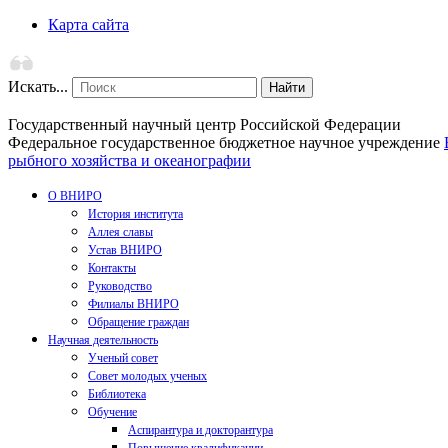
Карта сайта
Искать...
Найти
Государственный научный центр Российской Федерации
Федеральное государственное бюджетное научное учреждение
рыбного хозяйства и океанографии
О ВНИРО
История института
Аллея славы
Устав ВНИРО
Контакты
Руководство
Филиалы ВНИРО
Обращение граждан
Научная деятельность
Ученый совет
Совет молодых ученых
Библиотека
Обучение
Аспирантура и докторантура