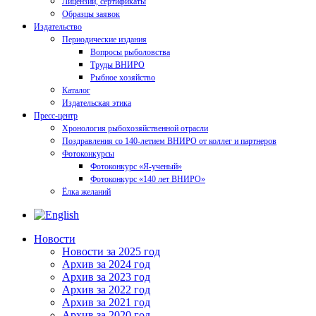
Лицензии, сертификаты
Образцы заявок
Издательство
Периодические издания
Вопросы рыболовства
Труды ВНИРО
Рыбное хозяйство
Каталог
Издательская этика
Пресс-центр
Хронология рыбохозяйственной отрасли
Поздравления со 140-летием ВНИРО от коллег и партнеров
Фотоконкурсы
Фотоконкурс «Я-ученый»
Фотоконкурс «140 лет ВНИРО»
Ёлка желаний
Новости
Новости за 2025 год
Архив за 2024 год
Архив за 2023 год
Архив за 2022 год
Архив за 2021 год
Архив за 2020 год