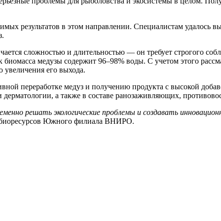
серьёзные проблемы для рыболовства и экосистемы в целом. Пол
ых результатов в этом направлении. Специалистам удалось в
з.
чается сложностью и длительностью — он требует строгого соб
к биомасса медузы содержит 96–98% воды. С учетом этого расс
ю увеличения его выхода.
ивной переработке медуз и получению продукта с высокой доба
и дерматологии, а также в составе ранозаживляющих, противово
менно решать экологические проблемы и создавать инновационн
х биоресурсов Южного филиала ВНИРО.