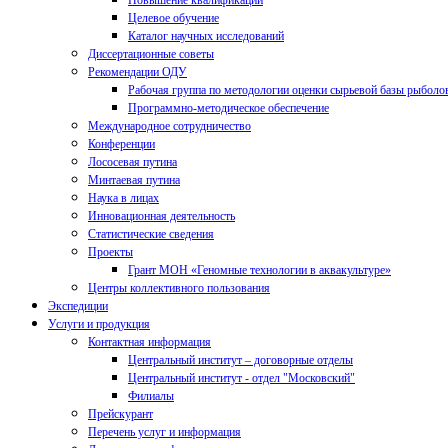
Повышение квалификации
Целевое обучение
Каталог научных исследований
Диссертационные советы
Рекомендации ОДУ
Рабочая группа по методологии оценки сырьевой базы рыболо
Программно-методическое обеспечение
Международное сотрудничество
Конференции
Лососевая путина
Минтаевая путина
Наука в лицах
Инновационная деятельность
Статистические сведения
Проекты
Грант МОН «Геномные технологии в аквакультуре»
Центры коллективного пользования
Экспедиции
Услуги и продукция
Контактная информация
Центральный институт – договорные отделы
Центральный институт - отдел "Московский"
Филиалы
Прейскурант
Перечень услуг и информация