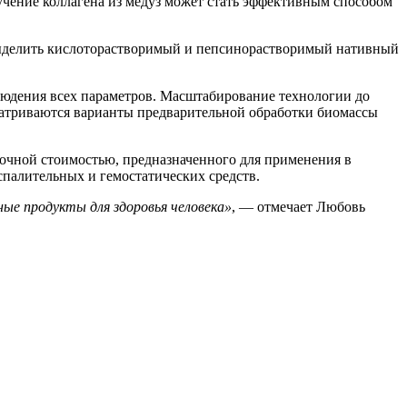
учение коллагена из медуз может стать эффективным способом
ыделить кислоторастворимый и пепсинорастворимый нативный
людения всех параметров. Масштабирование технологии до
матриваются варианты предварительной обработки биомассы
вочной стоимостью, предназначенного для применения в
спалительных и гемостатических средств.
ые продукты для здоровья человека»
, — отмечает Любовь