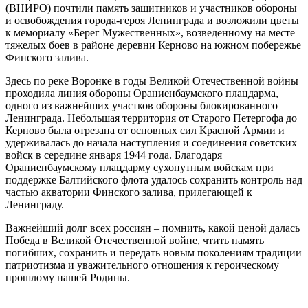
(ВНИРО) почтили память защитников и участников обороны
и освобождения города-героя Ленинграда и возложили цветы
к мемориалу «Берег Мужественных», возведенному на месте
тяжелых боев в районе деревни Керново на южном побережье
Финского залива.
Здесь по реке Воронке в годы Великой Отечественной войны
проходила линия обороны Ораниенбаумского плацдарма,
одного из важнейших участков обороны блокированного
Ленинграда. Небольшая территория от Старого Петергофа до
Керново была отрезана от основных сил Красной Армии и
удерживалась до начала наступления и соединения советских
войск в середине января 1944 года. Благодаря
Ораниенбаумскому плацдарму сухопутным войскам при
поддержке Балтийского флота удалось сохранить контроль над
частью акватории Финского залива, прилегающей к
Ленинграду.
Важнейший долг всех россиян – помнить, какой ценой далась
Победа в Великой Отечественной войне, чтить память
погибших, сохранить и передать новым поколениям традиции
патриотизма и уважительного отношения к героическому
прошлому нашей Родины.