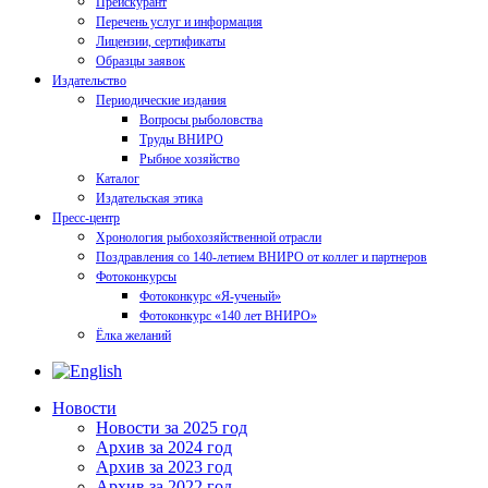
Прейскурант
Перечень услуг и информация
Лицензии, сертификаты
Образцы заявок
Издательство
Периодические издания
Вопросы рыболовства
Труды ВНИРО
Рыбное хозяйство
Каталог
Издательская этика
Пресс-центр
Хронология рыбохозяйственной отрасли
Поздравления со 140-летием ВНИРО от коллег и партнеров
Фотоконкурсы
Фотоконкурс «Я-ученый»
Фотоконкурс «140 лет ВНИРО»
Ёлка желаний
Новости
Новости за 2025 год
Архив за 2024 год
Архив за 2023 год
Архив за 2022 год