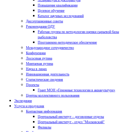
Аспирантура и докторантура
Повышение квалификации
Целевое обучение
Каталог научных исследований
Диссертационные советы
Рекомендации ОДУ
Рабочая группа по методологии оценки сырьевой базы
рыболовства
Программно-методическое обеспечение
Международное сотрудничество
Конференции
Лососевая путина
Минтаевая путина
Наука в лицах
Инновационная деятельность
Статистические сведения
Проекты
Грант МОН «Геномные технологии в аквакультуре»
Центры коллективного пользования
Экспедиции
Услуги и продукция
Контактная информация
Центральный институт – договорные отделы
Центральный институт - отдел "Московский"
Филиалы