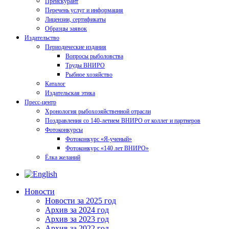
Прейскурант
Перечень услуг и информация
Лицензии, сертификаты
Образцы заявок
Издательство
Периодические издания
Вопросы рыболовства
Труды ВНИРО
Рыбное хозяйство
Каталог
Издательская этика
Пресс-центр
Хронология рыбохозяйственной отрасли
Поздравления со 140-летием ВНИРО от коллег и партнеров
Фотоконкурсы
Фотоконкурс «Я-ученый»
Фотоконкурс «140 лет ВНИРО»
Ёлка желаний
Новости
Новости за 2025 год
Архив за 2024 год
Архив за 2023 год
Архив за 2022 год