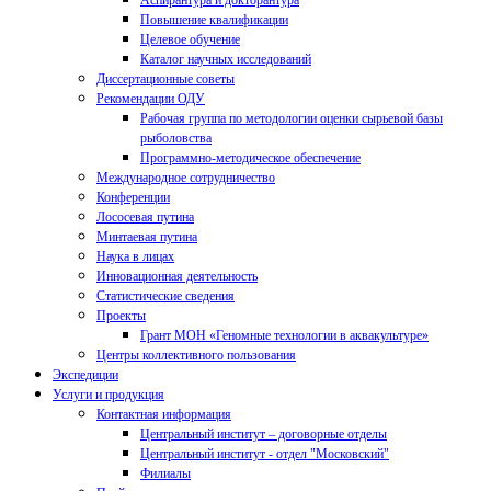
Аспирантура и докторантура
Повышение квалификации
Целевое обучение
Каталог научных исследований
Диссертационные советы
Рекомендации ОДУ
Рабочая группа по методологии оценки сырьевой базы
рыболовства
Программно-методическое обеспечение
Международное сотрудничество
Конференции
Лососевая путина
Минтаевая путина
Наука в лицах
Инновационная деятельность
Статистические сведения
Проекты
Грант МОН «Геномные технологии в аквакультуре»
Центры коллективного пользования
Экспедиции
Услуги и продукция
Контактная информация
Центральный институт – договорные отделы
Центральный институт - отдел "Московский"
Филиалы