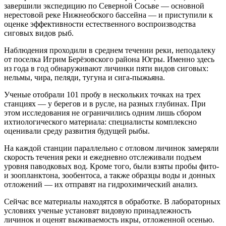
завершили экспедицию по Северной Сосьве — основной
нерестовой реке Нижнеобского бассейна — и приступили к
оценке эффективности естественного воспроизводства
сиговых видов рыб.
Наблюдения проходили в среднем течении реки, неподалеку
от поселка Игрим Берёзовского района Югры. Именно здесь
из года в год обнаруживают личинки пяти видов сиговых:
нельмы, чира, пеляди, тугуна и сига‑пыжьяна.
Ученые отобрали 101 пробу в нескольких точках на трех
станциях — у берегов и в русле, на разных глубинах. При
этом исследования не ограничились одним лишь сбором
ихтиологического материала: специалисты комплексно
оценивали среду развития будущей рыбы.
На каждой станции параллельно с отловом личинок замеряли
скорость течения реки и ежедневно отслеживали подъем
уровня паводковых вод. Кроме того, были взяты пробы фито‑
и зоопланктона, зообентоса, а также образцы воды и донных
отложений — их отправят на гидрохимический анализ.
Сейчас все материалы находятся в обработке. В лабораторных
условиях ученые установят видовую принадлежность
личинок и оценят выживаемость икры, отложенной осенью.