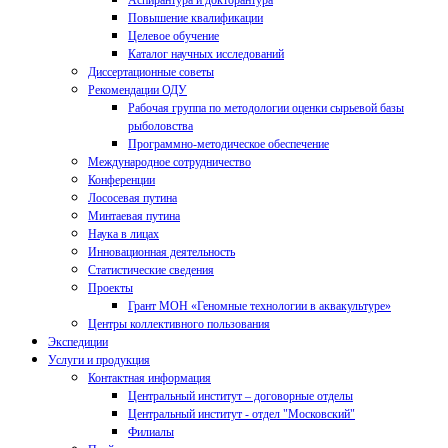
Аспирантура и докторантура
Повышение квалификации
Целевое обучение
Каталог научных исследований
Диссертационные советы
Рекомендации ОДУ
Рабочая группа по методологии оценки сырьевой базы
рыболовства
Программно-методическое обеспечение
Международное сотрудничество
Конференции
Лососевая путина
Минтаевая путина
Наука в лицах
Инновационная деятельность
Статистические сведения
Проекты
Грант МОН «Геномные технологии в аквакультуре»
Центры коллективного пользования
Экспедиции
Услуги и продукция
Контактная информация
Центральный институт – договорные отделы
Центральный институт - отдел "Московский"
Филиалы