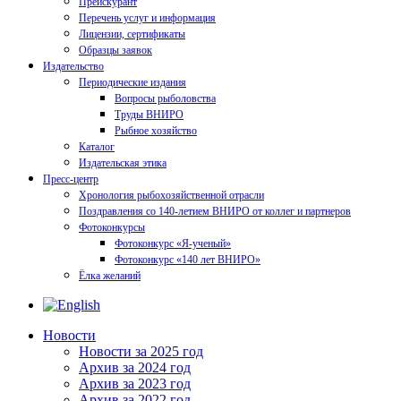
Прейскурант
Перечень услуг и информация
Лицензии, сертификаты
Образцы заявок
Издательство
Периодические издания
Вопросы рыболовства
Труды ВНИРО
Рыбное хозяйство
Каталог
Издательская этика
Пресс-центр
Хронология рыбохозяйственной отрасли
Поздравления со 140-летием ВНИРО от коллег и партнеров
Фотоконкурсы
Фотоконкурс «Я-ученый»
Фотоконкурс «140 лет ВНИРО»
Ёлка желаний
Новости
Новости за 2025 год
Архив за 2024 год
Архив за 2023 год
Архив за 2022 год