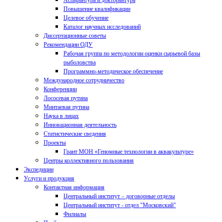
Аспирантура и докторантура
Повышение квалификации
Целевое обучение
Каталог научных исследований
Диссертационные советы
Рекомендации ОДУ
Рабочая группа по методологии оценки сырьевой базы
рыболовства
Программно-методическое обеспечение
Международное сотрудничество
Конференции
Лососевая путина
Минтаевая путина
Наука в лицах
Инновационная деятельность
Статистические сведения
Проекты
Грант МОН «Геномные технологии в аквакультуре»
Центры коллективного пользования
Экспедиции
Услуги и продукция
Контактная информация
Центральный институт – договорные отделы
Центральный институт - отдел "Московский"
Филиалы