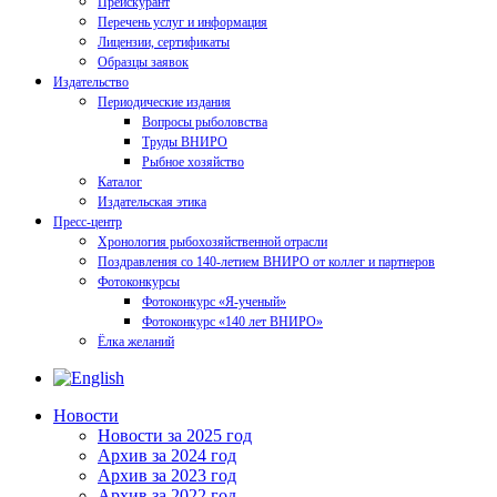
Прейскурант
Перечень услуг и информация
Лицензии, сертификаты
Образцы заявок
Издательство
Периодические издания
Вопросы рыболовства
Труды ВНИРО
Рыбное хозяйство
Каталог
Издательская этика
Пресс-центр
Хронология рыбохозяйственной отрасли
Поздравления со 140-летием ВНИРО от коллег и партнеров
Фотоконкурсы
Фотоконкурс «Я-ученый»
Фотоконкурс «140 лет ВНИРО»
Ёлка желаний
Новости
Новости за 2025 год
Архив за 2024 год
Архив за 2023 год
Архив за 2022 год