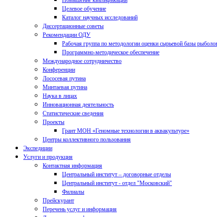
Повышение квалификации
Целевое обучение
Каталог научных исследований
Диссертационные советы
Рекомендации ОДУ
Рабочая группа по методологии оценки сырьевой базы рыболо
Программно-методическое обеспечение
Международное сотрудничество
Конференции
Лососевая путина
Минтаевая путина
Наука в лицах
Инновационная деятельность
Статистические сведения
Проекты
Грант МОН «Геномные технологии в аквакультуре»
Центры коллективного пользования
Экспедиции
Услуги и продукция
Контактная информация
Центральный институт – договорные отделы
Центральный институт - отдел "Московский"
Филиалы
Прейскурант
Перечень услуг и информация