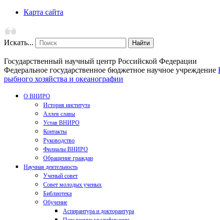
Карта сайта
Искать...
Найти
Государственный научный центр Российской Федерации
Федеральное государственное бюджетное научное учреждение
рыбного хозяйства и океанографии
О ВНИРО
История института
Аллея славы
Устав ВНИРО
Контакты
Руководство
Филиалы ВНИРО
Обращение граждан
Научная деятельность
Ученый совет
Совет молодых ученых
Библиотека
Обучение
Аспирантура и докторантура