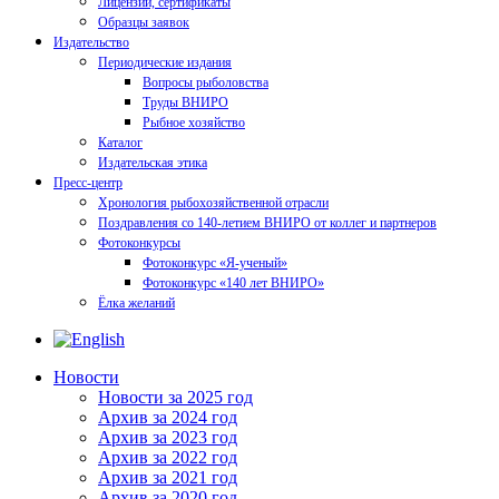
Лицензии, сертификаты
Образцы заявок
Издательство
Периодические издания
Вопросы рыболовства
Труды ВНИРО
Рыбное хозяйство
Каталог
Издательская этика
Пресс-центр
Хронология рыбохозяйственной отрасли
Поздравления со 140-летием ВНИРО от коллег и партнеров
Фотоконкурсы
Фотоконкурс «Я-ученый»
Фотоконкурс «140 лет ВНИРО»
Ёлка желаний
Новости
Новости за 2025 год
Архив за 2024 год
Архив за 2023 год
Архив за 2022 год
Архив за 2021 год
Архив за 2020 год