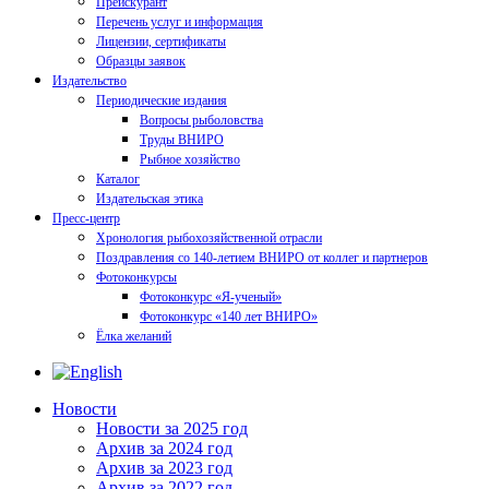
Прейскурант
Перечень услуг и информация
Лицензии, сертификаты
Образцы заявок
Издательство
Периодические издания
Вопросы рыболовства
Труды ВНИРО
Рыбное хозяйство
Каталог
Издательская этика
Пресс-центр
Хронология рыбохозяйственной отрасли
Поздравления со 140-летием ВНИРО от коллег и партнеров
Фотоконкурсы
Фотоконкурс «Я-ученый»
Фотоконкурс «140 лет ВНИРО»
Ёлка желаний
Новости
Новости за 2025 год
Архив за 2024 год
Архив за 2023 год
Архив за 2022 год