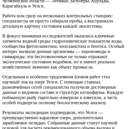
Челябинской области — Лебяжье, Белозеры, Курлады,
Карагайкуль и Уелги.
Работа шла сразу на нескольких контрольных станциях:
специалисты не просто собирали пробы, а выстраивали
детальную картину состояния каждой экосистемы.
В фокусе внимания исследователей оказались ключевые
элементы водной среды: гидрохимические показатели воды,
сообщества фитопланктона, зоопланктона и бентоса. Особый
интерес вызвали донные организмы — хирономиды и
гаммариды: эти беспозвоночные не только отражают
экологическое состояние водоёмов, но и имеют реальное
хозяйственное значение как объект промысла.
Отдельным и особенно трудоемким блоком работ стал
научный лов на озере Уелги. С помощью ставных
разноячейных сетей специалисты получили достоверные
данные о видовом составе и структуре ихтиофауны. Каждую
пойманную рыбу тщательно измерили и взвесили, а часть
особей подвергли полному биологическому анализу.
Результаты экспедиции подтвердили, что Уелги —
преимущественно карасевое озеро, дополнительно
зарыбляемое пелядью. Собранные данные станут научной
основой для расчета рекомендованного объема вылова и