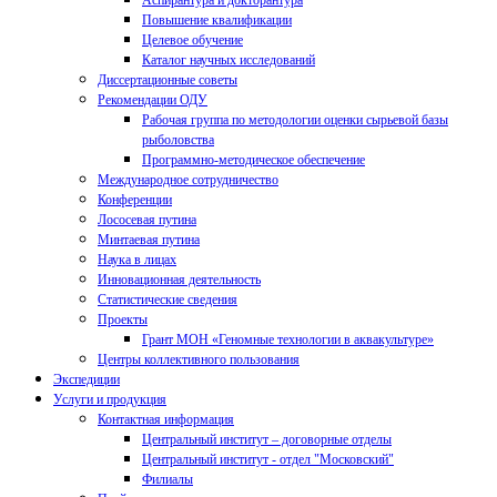
Аспирантура и докторантура
Повышение квалификации
Целевое обучение
Каталог научных исследований
Диссертационные советы
Рекомендации ОДУ
Рабочая группа по методологии оценки сырьевой базы
рыболовства
Программно-методическое обеспечение
Международное сотрудничество
Конференции
Лососевая путина
Минтаевая путина
Наука в лицах
Инновационная деятельность
Статистические сведения
Проекты
Грант МОН «Геномные технологии в аквакультуре»
Центры коллективного пользования
Экспедиции
Услуги и продукция
Контактная информация
Центральный институт – договорные отделы
Центральный институт - отдел "Московский"
Филиалы