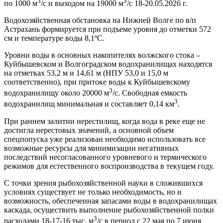
3
3
по 1000 м
/с и выходом на 19000 м
/с 18-20.05.2026 г.
Водохозяйственная обстановка на Нижней Волге по в/п
Астрахань формируется при подъеме уровня до отметки 572
см и температуре воды 8,1ºС.
Уровни воды в основных накопителях волжского стока –
Куйбышевском и Волгоградском водохранилищах находятся
на отметках 53,2 м и 14,61 м (НПУ 53,0 и 15,0 м
соответственно), при притоке воды к Куйбышевскому
3
водохранилищу около 20000 м
/с. Свободная емкость
3
водохранилищ минимальная и составляет 0,14 км
.
При раннем залитии нерестилищ, когда вода в реке еще не
достигла нерестовых значений, а основной объем
спецпопуска уже реализован необходимо использовать все
возможные ресурсы для минимизации негативных
последствий несогласованного уровневого и термического
режимов для естественного воспроизводства в текущем году.
С точки зрения рыбохозяйственной науки в сложившихся
условиях существует не только необходимость, но и
возможность, обеспеченная запасами воды в водохранилищах
каскада, осуществить выполнение рыбохозяйственной полки
3
расходами 18-17-16 тыс. м
/с в период с 22 мая по 7 июня.