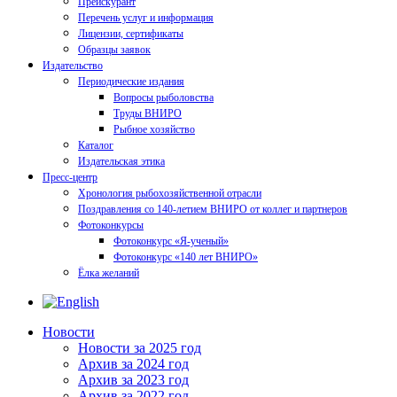
Прейскурант
Перечень услуг и информация
Лицензии, сертификаты
Образцы заявок
Издательство
Периодические издания
Вопросы рыболовства
Труды ВНИРО
Рыбное хозяйство
Каталог
Издательская этика
Пресс-центр
Хронология рыбохозяйственной отрасли
Поздравления со 140-летием ВНИРО от коллег и партнеров
Фотоконкурсы
Фотоконкурс «Я-ученый»
Фотоконкурс «140 лет ВНИРО»
Ёлка желаний
Новости
Новости за 2025 год
Архив за 2024 год
Архив за 2023 год
Архив за 2022 год