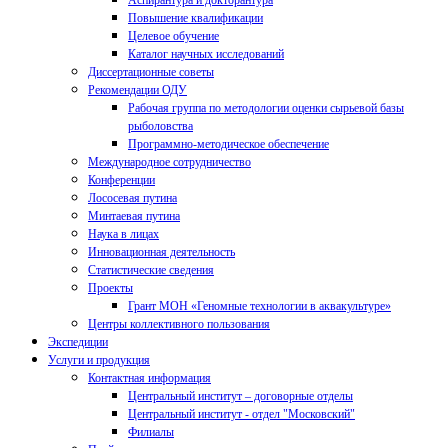
Аспирантура и докторантура
Повышение квалификации
Целевое обучение
Каталог научных исследований
Диссертационные советы
Рекомендации ОДУ
Рабочая группа по методологии оценки сырьевой базы
рыболовства
Программно-методическое обеспечение
Международное сотрудничество
Конференции
Лососевая путина
Минтаевая путина
Наука в лицах
Инновационная деятельность
Статистические сведения
Проекты
Грант МОН «Геномные технологии в аквакультуре»
Центры коллективного пользования
Экспедиции
Услуги и продукция
Контактная информация
Центральный институт – договорные отделы
Центральный институт - отдел "Московский"
Филиалы