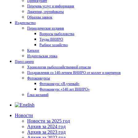
Прейскурант
Перечень услуг и информация
Лицензии, сертификаты
Образцы заявок
Издательство
Периодические издания
Вопросы рыболовства
Труды ВНИРО
Рыбное хозяйство
Каталог
Издательская этика
Пресс-центр
Хронология рыбохозяйственной отрасли
Поздравления со 140-летием ВНИРО от коллег и партнеров
Фотоконкурсы
Фотоконкурс «Я-ученый»
Фотоконкурс «140 лет ВНИРО»
Ёлка желаний
Новости
Новости за 2025 год
Архив за 2024 год
Архив за 2023 год
Архив за 2022 год