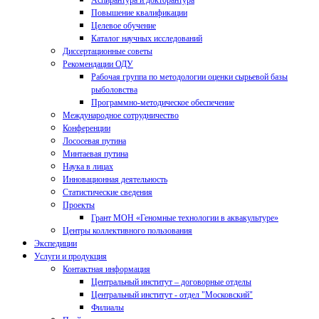
Аспирантура и докторантура
Повышение квалификации
Целевое обучение
Каталог научных исследований
Диссертационные советы
Рекомендации ОДУ
Рабочая группа по методологии оценки сырьевой базы
рыболовства
Программно-методическое обеспечение
Международное сотрудничество
Конференции
Лососевая путина
Минтаевая путина
Наука в лицах
Инновационная деятельность
Статистические сведения
Проекты
Грант МОН «Геномные технологии в аквакультуре»
Центры коллективного пользования
Экспедиции
Услуги и продукция
Контактная информация
Центральный институт – договорные отделы
Центральный институт - отдел "Московский"
Филиалы