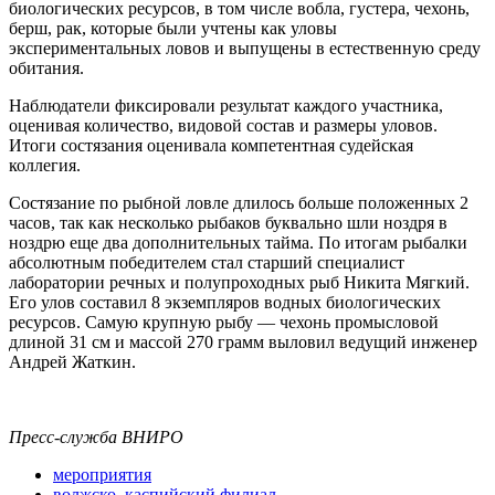
биологических ресурсов, в том числе вобла, густера, чехонь,
берш, рак, которые были учтены как уловы
экспериментальных ловов и выпущены в естественную среду
обитания.
Наблюдатели фиксировали результат каждого участника,
оценивая количество, видовой состав и размеры уловов.
Итоги состязания оценивала компетентная судейская
коллегия.
Состязание по рыбной ловле длилось больше положенных 2
часов, так как несколько рыбаков буквально шли ноздря в
ноздрю еще два дополнительных тайма. По итогам рыбалки
абсолютным победителем стал старший специалист
лаборатории речных и полупроходных рыб Никита Мягкий.
Его улов составил 8 экземпляров водных биологических
ресурсов. Самую крупную рыбу — чехонь промысловой
длиной 31 см и массой 270 грамм выловил ведущий инженер
Андрей Жаткин.
Пресс-служба ВНИРО
мероприятия
волжско_каспийский филиал