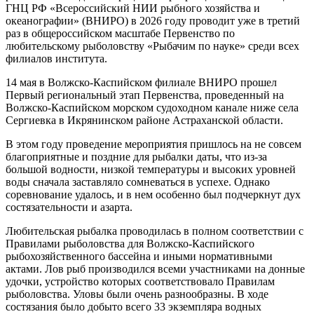
ГНЦ РФ «Всероссийский НИИ рыбного хозяйства и
океанографии» (ВНИРО) в 2026 году проводит уже в третий
раз в общероссийском масштабе Первенство по
любительскому рыболовству «Рыбачим по науке» среди всех
филиалов института.
14 мая в Волжско-Каспийском филиале ВНИРО прошел
Первый региональный этап Первенства, проведенный на
Волжско-Каспийском морском судоходном канале ниже села
Сергиевка в Икрянинском районе Астраханской области.
В этом году проведение мероприятия пришлось на не совсем
благоприятные и поздние для рыбалки даты, что из-за
большой водности, низкой температуры и высоких уровней
воды сначала заставляло сомневаться в успехе. Однако
соревнование удалось, и в нем особенно был подчеркнут дух
состязательности и азарта.
Любительская рыбалка проводилась в полном соответствии с
Правилами рыболовства для Волжско-Каспийского
рыбохозяйственного бассейна и иными нормативными
актами. Лов рыб производился всеми участниками на донные
удочки, устройство которых соответствовало Правилам
рыболовства. Уловы были очень разнообразны. В ходе
состязания было добыто всего 33 экземпляра водных