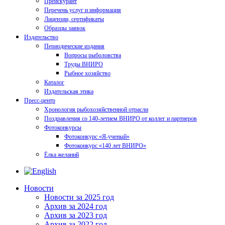
Прейскурант
Перечень услуг и информация
Лицензии, сертификаты
Образцы заявок
Издательство
Периодические издания
Вопросы рыболовства
Труды ВНИРО
Рыбное хозяйство
Каталог
Издательская этика
Пресс-центр
Хронология рыбохозяйственной отрасли
Поздравления со 140-летием ВНИРО от коллег и партнеров
Фотоконкурсы
Фотоконкурс «Я-ученый»
Фотоконкурс «140 лет ВНИРО»
Ёлка желаний
Новости
Новости за 2025 год
Архив за 2024 год
Архив за 2023 год
Архив за 2022 год