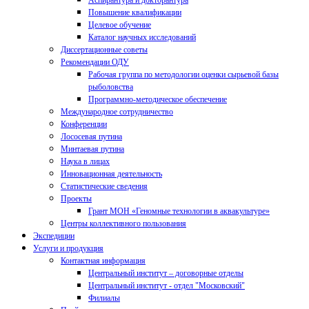
Аспирантура и докторантура
Повышение квалификации
Целевое обучение
Каталог научных исследований
Диссертационные советы
Рекомендации ОДУ
Рабочая группа по методологии оценки сырьевой базы
рыболовства
Программно-методическое обеспечение
Международное сотрудничество
Конференции
Лососевая путина
Минтаевая путина
Наука в лицах
Инновационная деятельность
Статистические сведения
Проекты
Грант МОН «Геномные технологии в аквакультуре»
Центры коллективного пользования
Экспедиции
Услуги и продукция
Контактная информация
Центральный институт – договорные отделы
Центральный институт - отдел "Московский"
Филиалы