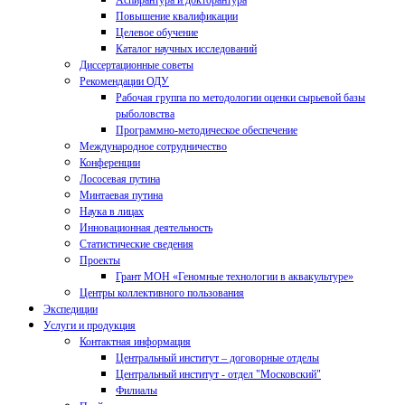
Аспирантура и докторантура
Повышение квалификации
Целевое обучение
Каталог научных исследований
Диссертационные советы
Рекомендации ОДУ
Рабочая группа по методологии оценки сырьевой базы
рыболовства
Программно-методическое обеспечение
Международное сотрудничество
Конференции
Лососевая путина
Минтаевая путина
Наука в лицах
Инновационная деятельность
Статистические сведения
Проекты
Грант МОН «Геномные технологии в аквакультуре»
Центры коллективного пользования
Экспедиции
Услуги и продукция
Контактная информация
Центральный институт – договорные отделы
Центральный институт - отдел "Московский"
Филиалы