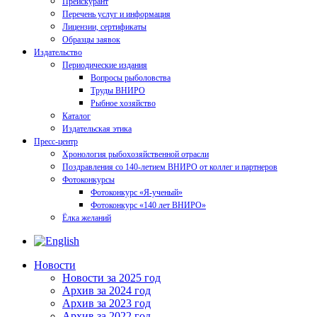
Прейскурант
Перечень услуг и информация
Лицензии, сертификаты
Образцы заявок
Издательство
Периодические издания
Вопросы рыболовства
Труды ВНИРО
Рыбное хозяйство
Каталог
Издательская этика
Пресс-центр
Хронология рыбохозяйственной отрасли
Поздравления со 140-летием ВНИРО от коллег и партнеров
Фотоконкурсы
Фотоконкурс «Я-ученый»
Фотоконкурс «140 лет ВНИРО»
Ёлка желаний
Новости
Новости за 2025 год
Архив за 2024 год
Архив за 2023 год
Архив за 2022 год