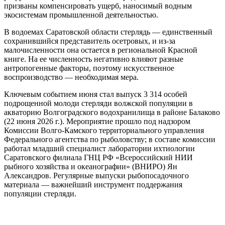
призваны компенсировать ущерб, наносимый водным
экосистемам промышленной деятельностью.
В водоемах Саратовской области стерлядь — единственный
сохранившийся представитель осетровых, и из‑за
малочисленности она остается в региональной Красной
книге. На ее численность негативно влияют разные
антропогенные факторы, поэтому искусственное
воспроизводство — необходимая мера.
Ключевым событием июня стал выпуск 3 314 особей
подрощенной молоди стерляди волжской популяции в
акваторию Волгоградского водохранилища в районе Балаково
(22 июня 2026 г.). Мероприятие прошло под надзором
Комиссии Волго‑Камского территориального управления
Федерального агентства по рыболовству; в составе комиссии
работал младший специалист лаборатории ихтиологии
Саратовского филиала ГНЦ РФ «Всероссийский НИИ
рыбного хозяйства и океанографии» (ВНИРО) Ян
Александров. Регулярные выпуски рыбопосадочного
материала — важнейший инструмент поддержания
популяции стерляди.