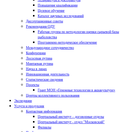
Аспирантура и докторантура
Повышение квалификации
Целевое обучение
Каталог научных исследований
Диссертационные советы
Рекомендации ОДУ
Рабочая группа по методологии оценки сырьевой базы
рыболовства
Программно-методическое обеспечение
Международное сотрудничество
Конференции
Лососевая путина
Минтаевая путина
Наука в лицах
Инновационная деятельность
Статистические сведения
Проекты
Грант МОН «Геномные технологии в аквакультуре»
Центры коллективного пользования
Экспедиции
Услуги и продукция
Контактная информация
Центральный институт – договорные отделы
Центральный институт - отдел "Московский"
Филиалы