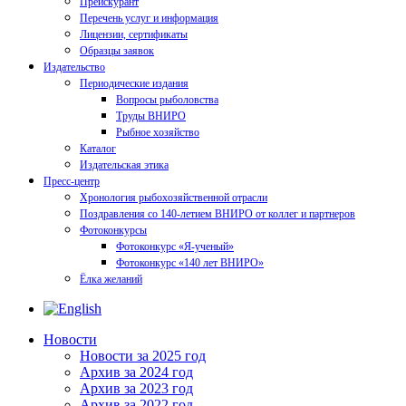
Прейскурант
Перечень услуг и информация
Лицензии, сертификаты
Образцы заявок
Издательство
Периодические издания
Вопросы рыболовства
Труды ВНИРО
Рыбное хозяйство
Каталог
Издательская этика
Пресс-центр
Хронология рыбохозяйственной отрасли
Поздравления со 140-летием ВНИРО от коллег и партнеров
Фотоконкурсы
Фотоконкурс «Я-ученый»
Фотоконкурс «140 лет ВНИРО»
Ёлка желаний
Новости
Новости за 2025 год
Архив за 2024 год
Архив за 2023 год
Архив за 2022 год