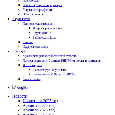
Прейскурант
Перечень услуг и информация
Лицензии, сертификаты
Образцы заявок
Издательство
Периодические издания
Вопросы рыболовства
Труды ВНИРО
Рыбное хозяйство
Каталог
Издательская этика
Пресс-центр
Хронология рыбохозяйственной отрасли
Поздравления со 140-летием ВНИРО от коллег и партнеров
Фотоконкурсы
Фотоконкурс «Я-ученый»
Фотоконкурс «140 лет ВНИРО»
Ёлка желаний
Новости
Новости за 2025 год
Архив за 2024 год
Архив за 2023 год
Архив за 2022 год