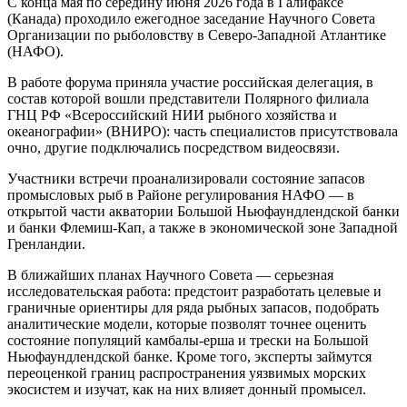
С конца мая по середину июня 2026 года в Галифаксе
(Канада) проходило ежегодное заседание Научного Совета
Организации по рыболовству в Северо‑Западной Атлантике
(НАФО).
В работе форума приняла участие российская делегация, в
состав которой вошли представители Полярного филиала
ГНЦ РФ «Всероссийский НИИ рыбного хозяйства и
океанографии» (ВНИРО): часть специалистов присутствовала
очно, другие подключались посредством видеосвязи.
Участники встречи проанализировали состояние запасов
промысловых рыб в Районе регулирования НАФО — в
открытой части акватории Большой Ньюфаундлендской банки
и банки Флемиш‑Кап, а также в экономической зоне Западной
Гренландии.
В ближайших планах Научного Совета — серьезная
исследовательская работа: предстоит разработать целевые и
граничные ориентиры для ряда рыбных запасов, подобрать
аналитические модели, которые позволят точнее оценить
состояние популяций камбалы‑ерша и трески на Большой
Ньюфаундлендской банке. Кроме того, эксперты займутся
переоценкой границ распространения уязвимых морских
экосистем и изучат, как на них влияет донный промысел.