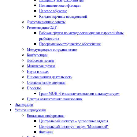
Аспирантура и докторантура
Повышение квалификации
Целевое обучение
Каталог научных исследований
Диссертационные советы
Рекомендации ОДУ
Рабочая группа по методологии оценки сырьевой базы
рыболовства
Программно-методическое обеспечение
Международное сотрудничество
Конференции
Лососевая путина
Минтаевая путина
Наука в лицах
Инновационная деятельность
Статистические сведения
Проекты
Грант МОН «Геномные технологии в аквакультуре»
Центры коллективного пользования
Экспедиции
Услуги и продукция
Контактная информация
Центральный институт – договорные отделы
Центральный институт - отдел "Московский"
Филиалы