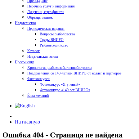
Прейскурант
Перечень услуг и информация
Лицензии, сертификаты
Образцы заявок
Издательство
Периодические издания
Вопросы рыболовства
Труды ВНИРО
Рыбное хозяйство
Каталог
Издательская этика
Пресс-центр
Хронология рыбохозяйственной отрасли
Поздравления со 140-летием ВНИРО от коллег и партнеров
Фотоконкурсы
Фотоконкурс «Я-ученый»
Фотоконкурс «140 лет ВНИРО»
Ёлка желаний
На главную
Ошибка 404 - Страница не найдена