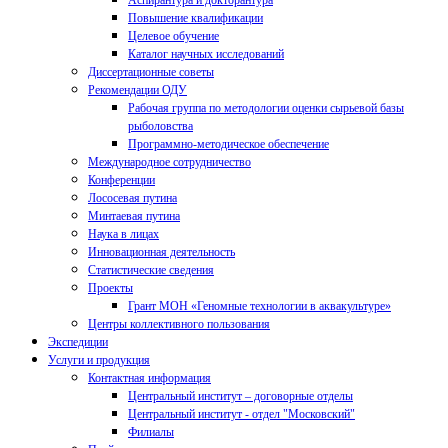
Аспирантура и докторантура
Повышение квалификации
Целевое обучение
Каталог научных исследований
Диссертационные советы
Рекомендации ОДУ
Рабочая группа по методологии оценки сырьевой базы
рыболовства
Программно-методическое обеспечение
Международное сотрудничество
Конференции
Лососевая путина
Минтаевая путина
Наука в лицах
Инновационная деятельность
Статистические сведения
Проекты
Грант МОН «Геномные технологии в аквакультуре»
Центры коллективного пользования
Экспедиции
Услуги и продукция
Контактная информация
Центральный институт – договорные отделы
Центральный институт - отдел "Московский"
Филиалы