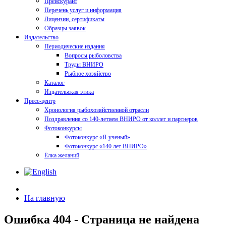
Прейскурант
Перечень услуг и информация
Лицензии, сертификаты
Образцы заявок
Издательство
Периодические издания
Вопросы рыболовства
Труды ВНИРО
Рыбное хозяйство
Каталог
Издательская этика
Пресс-центр
Хронология рыбохозяйственной отрасли
Поздравления со 140-летием ВНИРО от коллег и партнеров
Фотоконкурсы
Фотоконкурс «Я-ученый»
Фотоконкурс «140 лет ВНИРО»
Ёлка желаний
На главную
Ошибка 404 - Страница не найдена