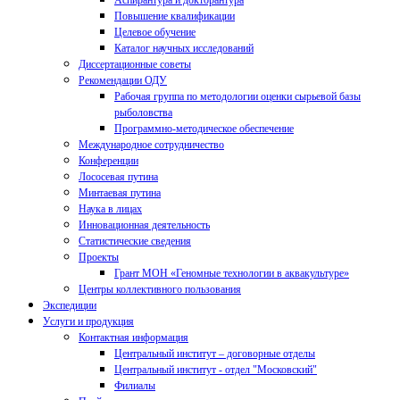
Аспирантура и докторантура
Повышение квалификации
Целевое обучение
Каталог научных исследований
Диссертационные советы
Рекомендации ОДУ
Рабочая группа по методологии оценки сырьевой базы
рыболовства
Программно-методическое обеспечение
Международное сотрудничество
Конференции
Лососевая путина
Минтаевая путина
Наука в лицах
Инновационная деятельность
Статистические сведения
Проекты
Грант МОН «Геномные технологии в аквакультуре»
Центры коллективного пользования
Экспедиции
Услуги и продукция
Контактная информация
Центральный институт – договорные отделы
Центральный институт - отдел "Московский"
Филиалы